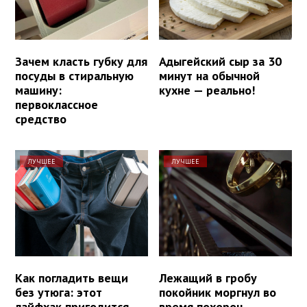
Зачем класть губку для
Адыгейский сыр за 30
посуды в стиральную
минут на обычной
машину:
кухне — реально!
первоклассное
средство
ЛУЧШЕЕ
ЛУЧШЕЕ
Как погладить вещи
Лежащий в гробу
без утюга: этот
покойник моргнул во
лайфхак пригодится
время похорон