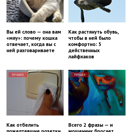
Вы ей слово — она вам
Как растянуть обувь,
«мяу»: почему кошка
чтобы в ней было
отвечает, когда вы с
комфортно: 5
ней разговариваете
действенных
лайфхаков
ЛУЧШЕЕ
ЛУЧШЕЕ
Как отбелить
Всего 2 фразы — и
пожелтевшие розетки
мошенник бросает