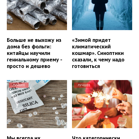
Больше не выхожу из
«Зимой придет
дома без фольги:
климатический
китайцы научили
кошмар». Синоптики
гениальному приему -
сказали, к чему надо
просто и дешево
готовиться
ЛУЧШЕЕ
ЛУЧШЕЕ
Мы всегда их
Что категорически